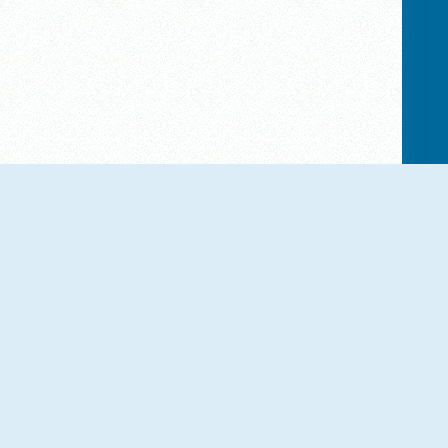
NOUVEAU
NOUVEAU
Triset.io
Solitaire Mahjong Farm
NOUVEAU
NOUVEAU