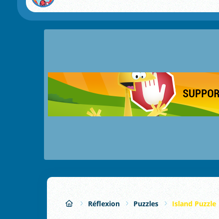
Réflexion
Puzzles
Island Puzzle