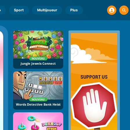
o
Sport
Multijoueur
Plus
NOUVEAU
Jungle Jewels Connect
NOUVEAU
Words Detective Bank Heist