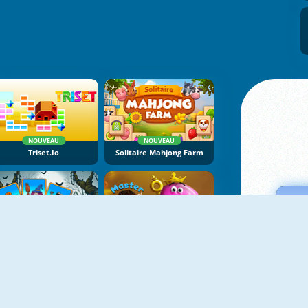
NOUVEAU
NOUVEAU
Triset.io
Solitaire Mahjong Farm
NOUVEAU
NOUVEAU
Shadow Match Halloween
Master Of Donuts