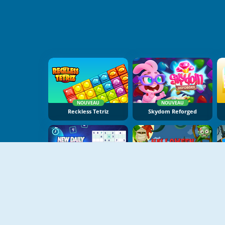
NOUVEAU
NOUVEAU
Reckless Tetriz
Skydom Reforged
NOUVEAU
NOUVEAU
New Daily Sudoku
Halloween Faces Memory