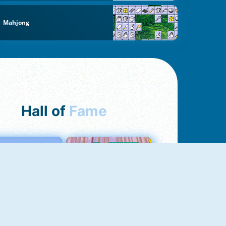
Mahjong
Hall of
Fame
Love Tester
Croc Word