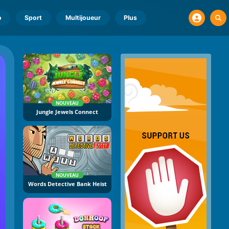
o
Sport
Multijoueur
Plus
NOUVEAU
Jungle Jewels Connect
NOUVEAU
Words Detective Bank Heist