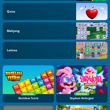
Quizz
Mahjong
Lettres
NOUVEAU
NOUVEAU
Reckless Tetriz
Skydom Reforged