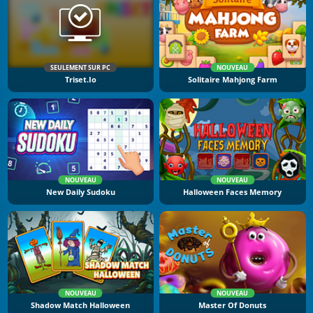
SEULEMENT SUR PC
NOUVEAU
Triset.io
Solitaire Mahjong Farm
NOUVEAU
NOUVEAU
New Daily Sudoku
Halloween Faces Memory
NOUVEAU
NOUVEAU
Shadow Match Halloween
Master Of Donuts