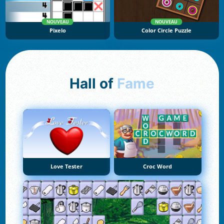
NOUVEAU
NOUVEAU
Pixelo
Color Circle Puzzle
Hall of
Fame
Love Tester
Croc Word