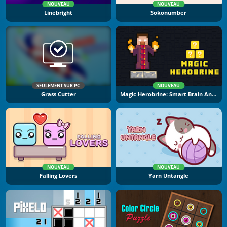
NOUVEAU
NOUVEAU
Linebright
Sokonumber
SEULEMENT SUR PC
NOUVEAU
Grass Cutter
Magic Herobrine: Smart Brain And Puzzle Quest
NOUVEAU
NOUVEAU
Falling Lovers
Yarn Untangle