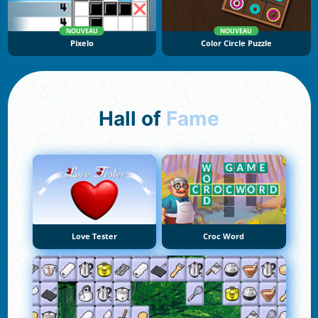
NOUVEAU
NOUVEAU
Pixelo
Color Circle Puzzle
Hall of
Fame
Love Tester
Croc Word