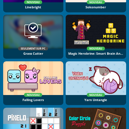
NOUVEAU
NOUVEAU
Linebright
Sokonumber
SEULEMENT SUR PC
NOUVEAU
Grass Cutter
Magic Herobrine: Smart Brain And Puzzle Quest
NOUVEAU
NOUVEAU
Falling Lovers
Yarn Untangle