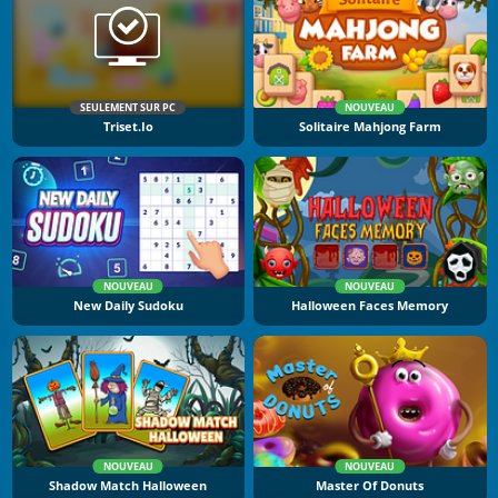
SEULEMENT SUR PC
NOUVEAU
Triset.io
Solitaire Mahjong Farm
NOUVEAU
NOUVEAU
New Daily Sudoku
Halloween Faces Memory
NOUVEAU
NOUVEAU
Shadow Match Halloween
Master Of Donuts