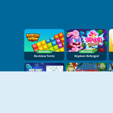
NOUVEAU
NOUVEAU
Reckless Tetriz
Skydom Reforged
NOUVEAU
NOUVEAU
New Daily Sudoku
Halloween Faces Memory