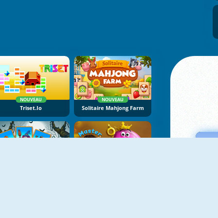
NOUVEAU
NOUVEAU
Triset.io
Solitaire Mahjong Farm
NOUVEAU
NOUVEAU
Shadow Match Halloween
Master Of Donuts