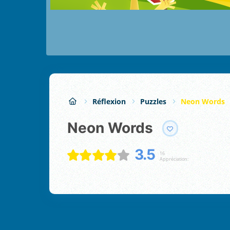
Réflexion
Puzzles
Neon Words
Neon Words
3.5
16
Appréciation: