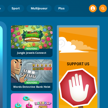
o
Sport
Multijoueur
Plus
NOUVEAU
Jungle Jewels Connect
NOUVEAU
Words Detective Bank Heist