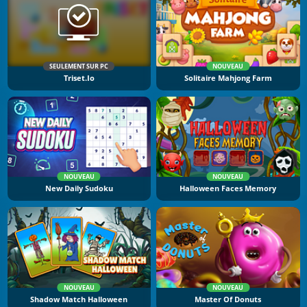
SEULEMENT SUR PC
NOUVEAU
Triset.io
Solitaire Mahjong Farm
NOUVEAU
NOUVEAU
New Daily Sudoku
Halloween Faces Memory
NOUVEAU
NOUVEAU
Shadow Match Halloween
Master Of Donuts