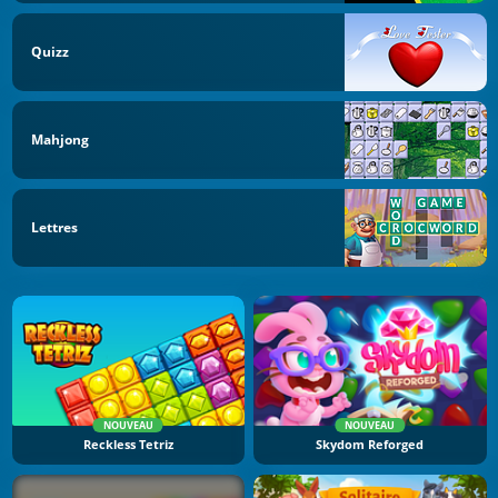
Quizz
Mahjong
Lettres
NOUVEAU
NOUVEAU
Reckless Tetriz
Skydom Reforged