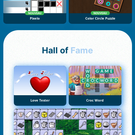
NOUVEAU
NOUVEAU
Pixelo
Color Circle Puzzle
Hall of
Fame
Love Tester
Croc Word