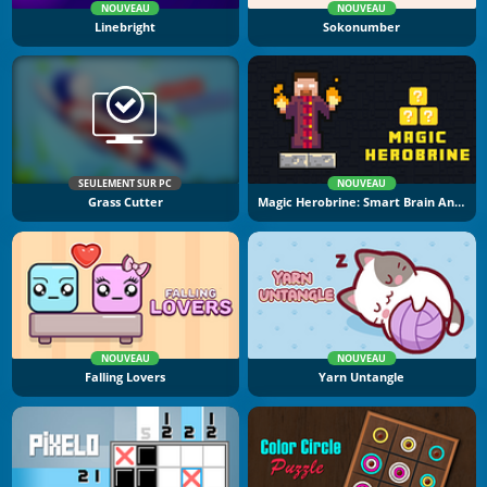
NOUVEAU
NOUVEAU
Linebright
Sokonumber
SEULEMENT SUR PC
NOUVEAU
Grass Cutter
Magic Herobrine: Smart Brain And Puzzle Quest
NOUVEAU
NOUVEAU
Falling Lovers
Yarn Untangle