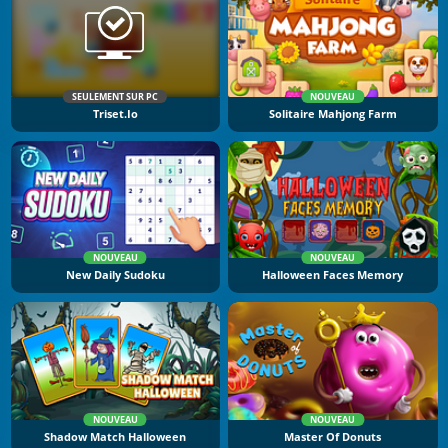
SEULEMENT SUR PC
NOUVEAU
Triset.io
Solitaire Mahjong Farm
NOUVEAU
NOUVEAU
New Daily Sudoku
Halloween Faces Memory
NOUVEAU
NOUVEAU
Shadow Match Halloween
Master Of Donuts