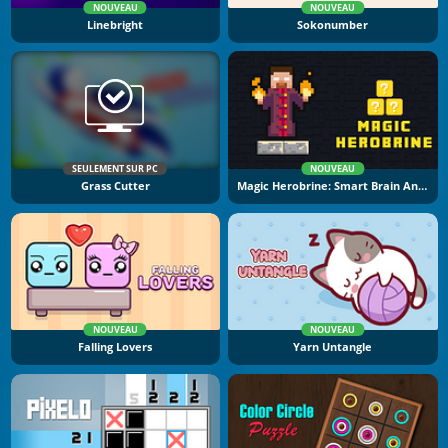
NOUVEAU
NOUVEAU
Linebright
Sokonumber
SEULEMENT SUR PC
NOUVEAU
Grass Cutter
Magic Herobrine: Smart Brain And Puzzle Quest
NOUVEAU
NOUVEAU
Falling Lovers
Yarn Untangle