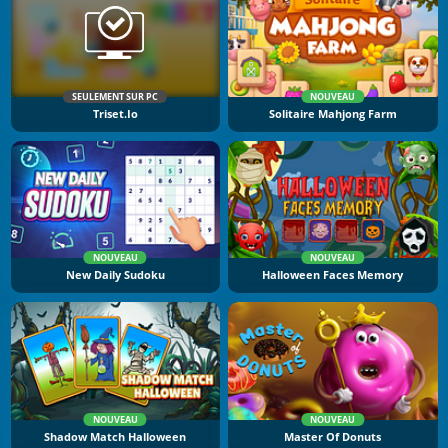
SEULEMENT SUR PC
NOUVEAU
Triset.io
Solitaire Mahjong Farm
NOUVEAU
NOUVEAU
New Daily Sudoku
Halloween Faces Memory
NOUVEAU
NOUVEAU
Shadow Match Halloween
Master Of Donuts