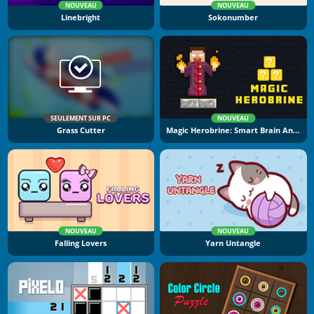
NOUVEAU
NOUVEAU
Linebright
Sokonumber
SEULEMENT SUR PC
NOUVEAU
Grass Cutter
Magic Herobrine: Smart Brain And Puzzle Quest
NOUVEAU
NOUVEAU
Falling Lovers
Yarn Untangle