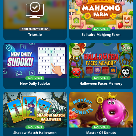
SEULEMENT SUR PC
NOUVEAU
Triset.io
Solitaire Mahjong Farm
NOUVEAU
NOUVEAU
New Daily Sudoku
Halloween Faces Memory
NOUVEAU
NOUVEAU
Shadow Match Halloween
Master Of Donuts