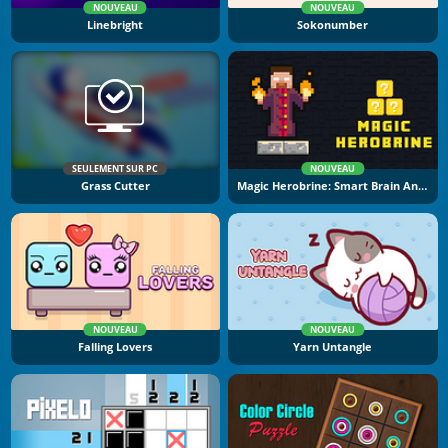
NOUVEAU
NOUVEAU
Linebright
Sokonumber
SEULEMENT SUR PC
NOUVEAU
Grass Cutter
Magic Herobrine: Smart Brain And Puzzle Quest
NOUVEAU
NOUVEAU
Falling Lovers
Yarn Untangle