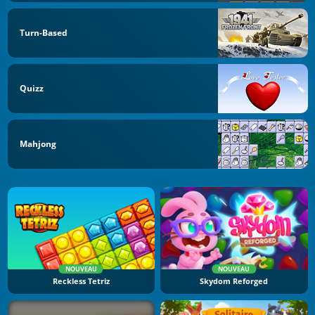
Turn-Based
Quizz
Mahjong
NOUVEAU
NOUVEAU
Reckless Tetriz
Skydom Reforged