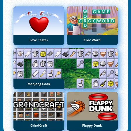
Love Tester
Croc Word
Mahjong Cook
GrindCraft
Flappy Dunk