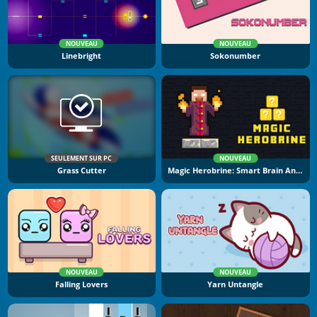
NOUVEAU
NOUVEAU
Linebright
Sokonumber
SEULEMENT SUR PC
NOUVEAU
Grass Cutter
Magic Herobrine: Smart Brain And Puzzle Quest
NOUVEAU
NOUVEAU
Falling Lovers
Yarn Untangle