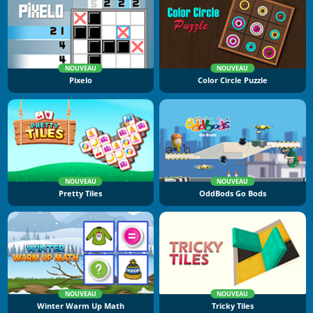
NOUVEAU
NOUVEAU
Pixelo
Color Circle Puzzle
NOUVEAU
NOUVEAU
Pretty Tiles
OddBods Go Bods
NOUVEAU
NOUVEAU
Winter Warm Up Math
Tricky Tiles