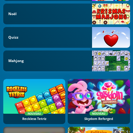
Noël
Quizz
Mahjong
NOUVEAU
NOUVEAU
Reckless Tetriz
Skydom Reforged