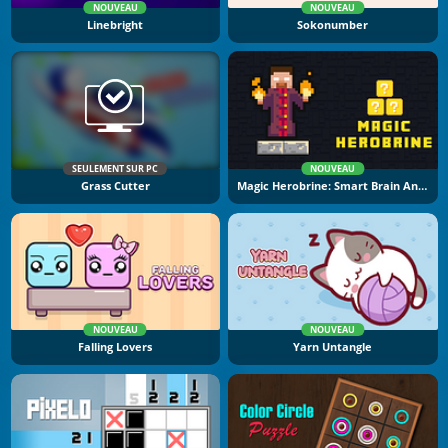
NOUVEAU
NOUVEAU
Linebright
Sokonumber
SEULEMENT SUR PC
NOUVEAU
Grass Cutter
Magic Herobrine: Smart Brain And Puzzle Quest
NOUVEAU
NOUVEAU
Falling Lovers
Yarn Untangle