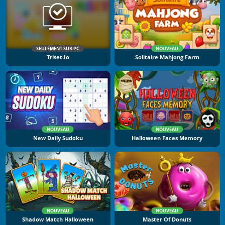
SEULEMENT SUR PC
NOUVEAU
Triset.io
Solitaire Mahjong Farm
NOUVEAU
NOUVEAU
New Daily Sudoku
Halloween Faces Memory
NOUVEAU
NOUVEAU
Shadow Match Halloween
Master Of Donuts