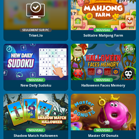
SEULEMENT SUR PC
NOUVEAU
Triset.io
Solitaire Mahjong Farm
NOUVEAU
NOUVEAU
New Daily Sudoku
Halloween Faces Memory
NOUVEAU
NOUVEAU
Shadow Match Halloween
Master Of Donuts