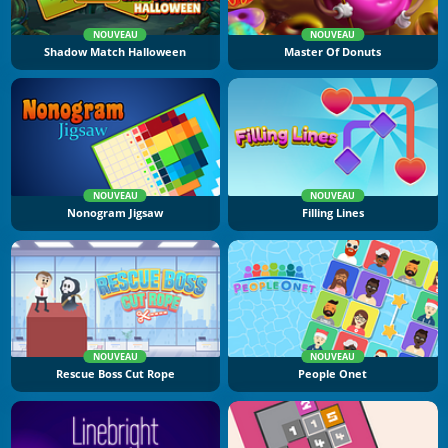
NOUVEAU
NOUVEAU
Shadow Match Halloween
Master Of Donuts
NOUVEAU
NOUVEAU
Nonogram Jigsaw
Filling Lines
NOUVEAU
NOUVEAU
Rescue Boss Cut Rope
People Onet