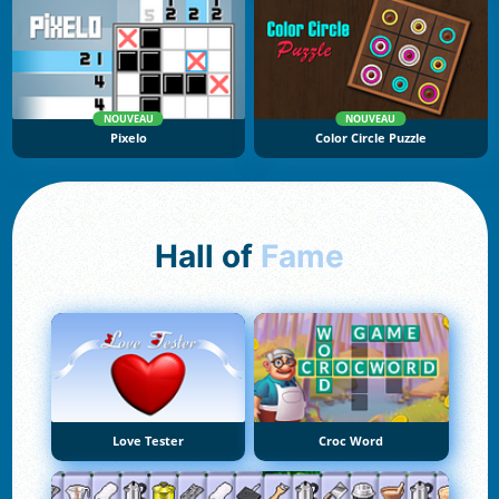
NOUVEAU
NOUVEAU
Pixelo
Color Circle Puzzle
Hall of
Fame
Love Tester
Croc Word