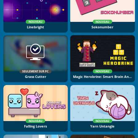
NOUVEAU
NOUVEAU
Linebright
Sokonumber
SEULEMENT SUR PC
NOUVEAU
Grass Cutter
Magic Herobrine: Smart Brain And Puzzle Quest
NOUVEAU
NOUVEAU
Falling Lovers
Yarn Untangle