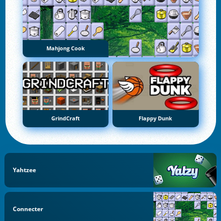
Mahjong Cook
GrindCraft
Flappy Dunk
Yahtzee
Connecter