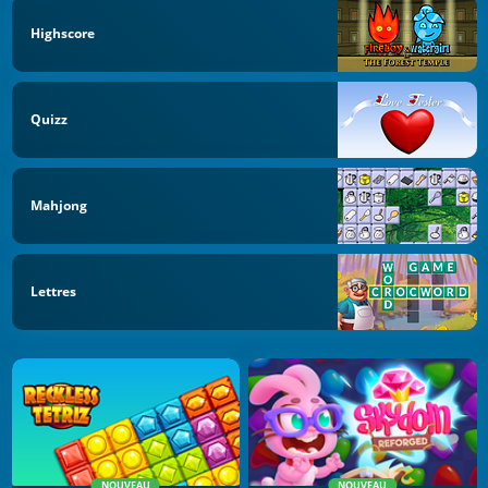
Highscore
Quizz
Mahjong
Lettres
NOUVEAU
NOUVEAU